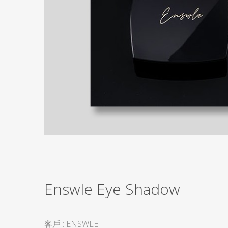
Enswle Eye Shadow
客戶 : ENSWLE