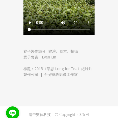
案子製作部分 : 導演、腳本、拍攝
案子負責：Even Lin
標題：2015《茶思 Long for Tea》紀錄片
製作公司 | 件好就收影像工作室
瀧申數位科技 | © Copyright 2026 All